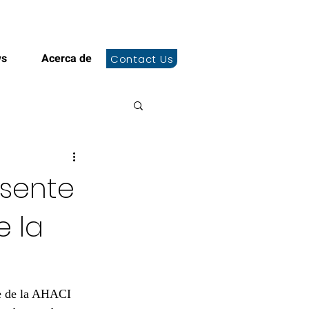
+504 3178-1035
ws
Acerca de
Contact Us
esente
e la
 de la AHACI 