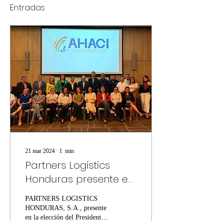
Entradas
21 mar 2024
∙
1
min
Partners Logistics
Honduras presente en
la eleccion del
PARTNERS LOGISTICS
presidente de la
HONDURAS, S.A., presente
AHACI.
en la elección del Presidente