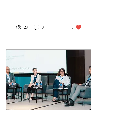
de la AHACI 2024-2025,
Felicitamos al Sr. Luis
Hernandez,...
28
0
5
1 nov 2023
∙
1
min